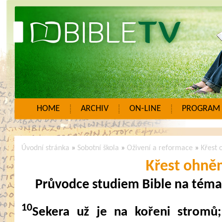
HOME
ARCHIV
ON-LINE
PROGRAM
Úvodní stránka
»
Sobotní škola
»
Oživení a reformace
»
Křest
Křest ohn
Průvodce studiem Bible na téma
10
Sekera už je na kořeni stromů;