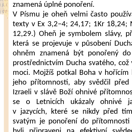
znamená úplné ponoření.
V Písmu je oheň velmi často používá
texty v Ex 3,2–4; 24,17; 1Kr 18,24; 
12,29.) Oheň je symbolem slávy, p
která se projevuje v působení Duch
ohněm znamená být ponořený do s
prostřednictvím Ducha svatého, což 
moci. Mojžíš potkal Boha v hořícím k
jeho přítomnosti, aby svědčil před 
Izraeli v slávě Boží ohnivé přítomno
se o Letnicích ukázaly ohnivé jaz
v jazycích, které se nikdy před tí
svatým je ponoření do přítomnost
byli připraveni na efektivní svěd