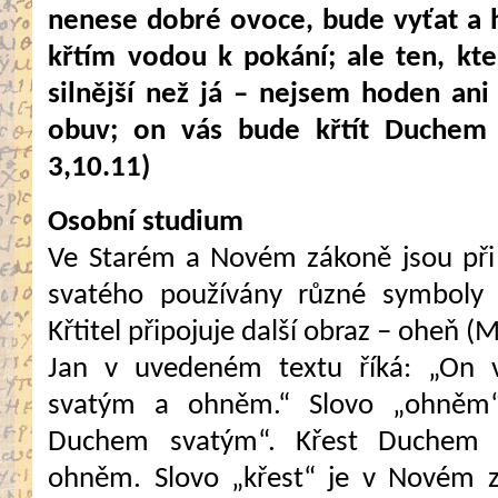
nenese dobré ovoce, bude vyťat a
křtím vodou k pokání; ale ten, kte
silnější než já – nejsem hoden an
obuv; on vás bude křtít Duchem
3,10.11)
Osobní studium
Ve Starém a Novém zákoně jsou při
svatého používány různé symboly –
Křtitel připojuje další obraz – oheň (M
Jan v uvedeném textu říká: „On 
svatým a ohněm.“ Slovo „ohněm“ 
Duchem svatým“. Křest Duchem 
ohněm. Slovo „křest“ je v Novém z