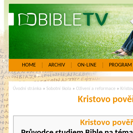
HOME
ARCHIV
ON-LINE
PROGRAM
Úvodní stránka
»
Sobotní škola
»
Oživení a reformace
»
Kristo
Kristovo pově
Kristovo pově