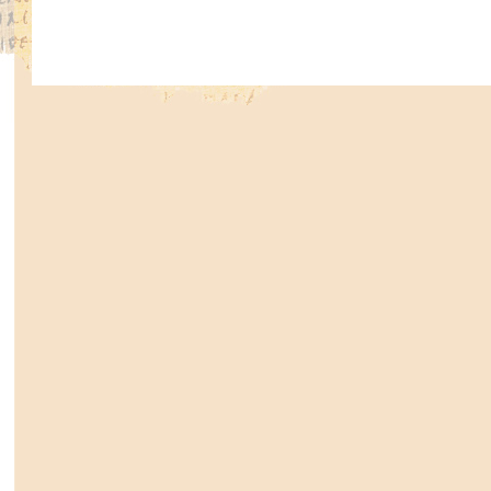
Poslání církve jasně definoval ve slo
odcházel z této země. Ježíšovým 
nebyla zahleděná do sebe. Ustanovil j
lásky a hlásala světu poselství o jeho
To je podstatou textu v Mt 28,19.20
„velké pověření“. Po Kristově na
církev viditelným projevem jeho lás
světu. Učedníci dostali poslání. Měli 
úkol. Měli pokračovat v díle, které
vyvolil církev, aby se stala nástroj
založena, aby sloužila, a jejím pos
evangelium. Již od počátku Bůh po
představí světu plnost jeho božství