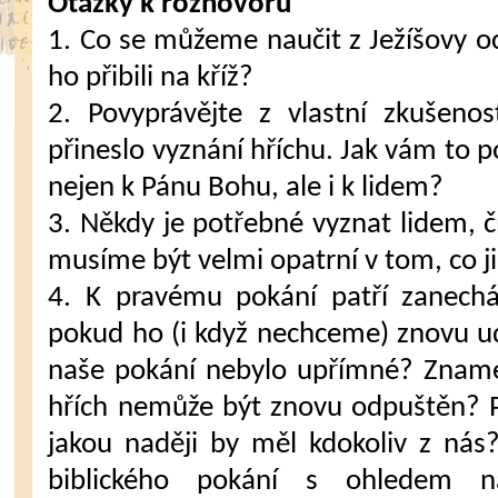
Otázky k rozhovoru
1. Co se můžeme naučit z Ježíšovy oc
ho přibili na kříž?
2. Povyprávějte z vlastní zkušeno
přineslo vyznání hříchu. Jak vám to
nejen k Pánu Bohu, ale i k lidem?
3. Někdy je potřebné vyznat lidem, čí
musíme být velmi opatrní v tom, co 
4. K pravému pokání patří zanechá
pokud ho (i když nechceme) znovu 
naše pokání nebylo upřímné? Zname
hřích nemůže být znovu odpuštěn? P
jakou naději by měl kdokoliv z ná
biblického pokání s ohledem na