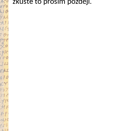
zkuste to prosím později.