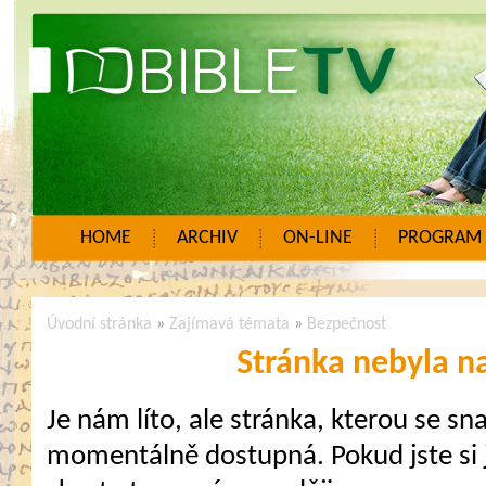
HOME
ARCHIV
ON-LINE
PROGRAM
Úvodní stránka
»
Zajímavá témata
»
Bezpečnost
Stránka nebyla n
Je nám líto, ale stránka, kterou se sna
momentálně dostupná. Pokud jste si j