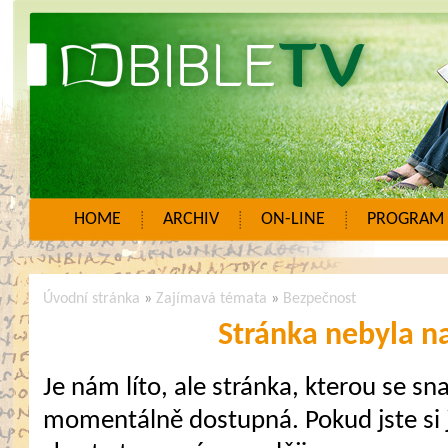
HOME
ARCHIV
ON-LINE
PROGRAM
Úvodní stránka
»
Zajímavá témata
»
Bezpečnost
Stránka nebyla n
Je nám líto, ale stránka, kterou se sna
momentálně dostupná. Pokud jste si j