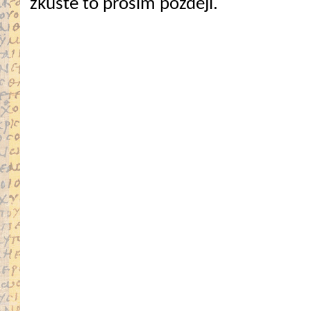
zkuste to prosím později.