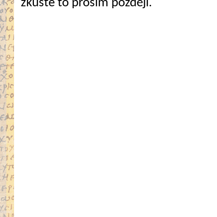
zkuste to prosím později.