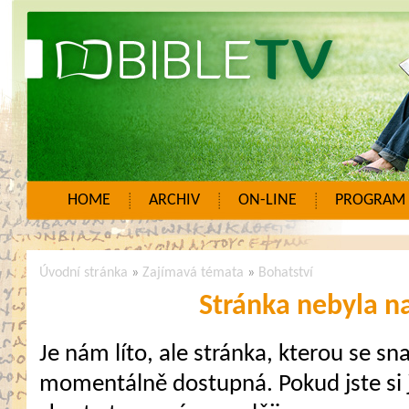
HOME
ARCHIV
ON-LINE
PROGRAM
Úvodní stránka
»
Zajímavá témata
»
Bohatství
Stránka nebyla n
Je nám líto, ale stránka, kterou se sna
momentálně dostupná. Pokud jste si j