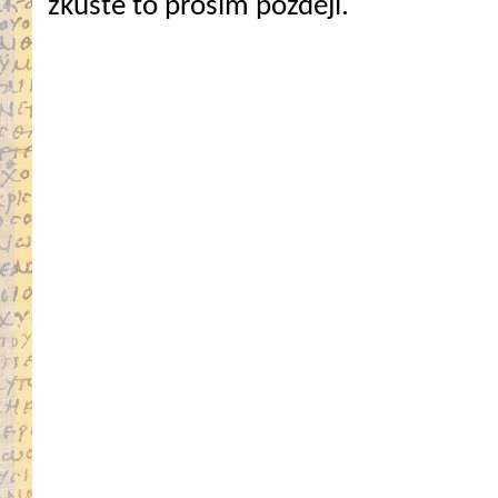
zkuste to prosím později.