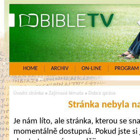
HOME
ARCHIV
ON-LINE
PROGRAM
Úvodní stránka
»
Zajímavá témata
»
Dobrá zpráva
Stránka nebyla n
Je nám líto, ale stránka, kterou se sna
momentálně dostupná. Pokud jste si j