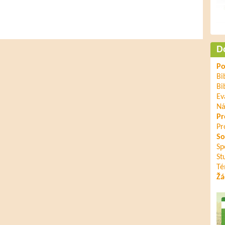
D
Po
Bi
Bi
Ev
Ná
Pr
Pr
So
Sp
St
Té
Žá