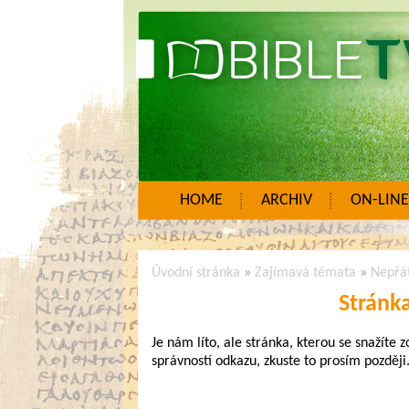
HOME
ARCHIV
ON-LINE
Úvodní stránka
»
Zajímavá témata
»
Nepřá
Stránk
Je nám líto, ale stránka, kterou se snažíte 
správností odkazu, zkuste to prosím později