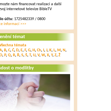
mozte nám financovat realizaci a další
zvoj internetové televize BibleTV
slo účtu:
1725482339 / 0800
ce informací >>>
lenění témat
Všechna témata
A
,
B
,
C
,
Č
,
D
,
E
,
F
,
G
,
H
,
Ch
,
I
,
J
,
K
,
L
,
M
,
N
,
O
,
P
,
Q
,
R
,
Ř
,
S
,
Š
,
T
,
U
,
V
,
W
,
X
,
Y
,
Z
,
Ž
ádost o modlitby