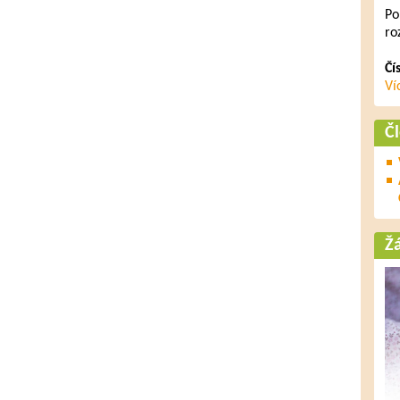
Po
ro
Čí
Ví
Č
Ž