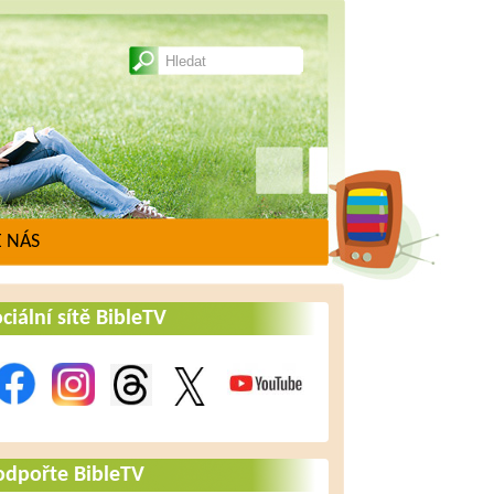
 NÁS
ciální sítě BibleTV
odpořte BibleTV