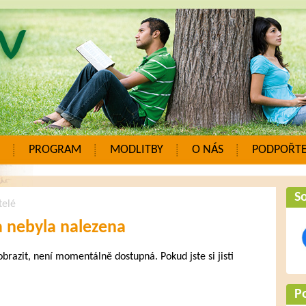
PROGRAM
MODLITBY
O NÁS
PODPOŘTE
So
telé
a nebyla nalezena
zobrazit, není momentálně dostupná. Pokud jste si jisti
.
P