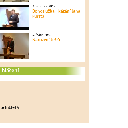
1. prosince 2012
Bohoslužba - kázání Jana
Fürsta
5. ledna 2013
Narození Ježíše
ihlášení
te BibleTV