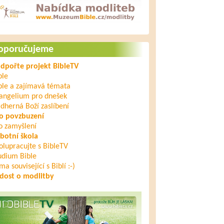
oporučujeme
dpořte projekt BibleTV
ble
ble a zajímavá témata
angelium pro dnešek
dherná Boží zaslíbení
o povzbuzení
o zamyšlení
botní škola
olupracujte s BibleTV
udium Bible
ma související s Biblí :-)
dost o modlitby