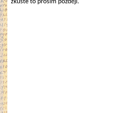
zkuste to prosím později.