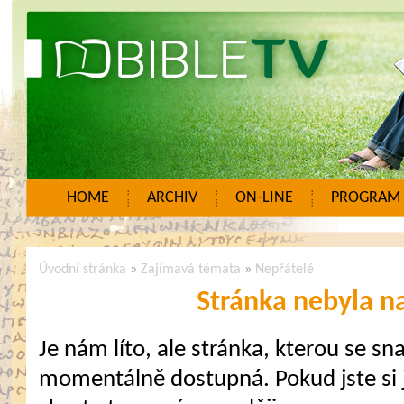
HOME
ARCHIV
ON-LINE
PROGRAM
Úvodní stránka
»
Zajímavá témata
»
Nepřátelé
Stránka nebyla n
Je nám líto, ale stránka, kterou se sna
momentálně dostupná. Pokud jste si j