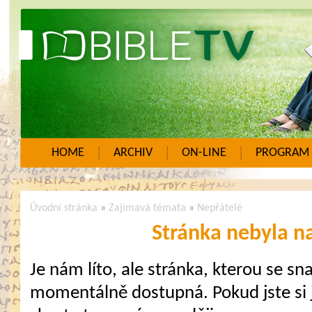
HOME
ARCHIV
ON-LINE
PROGRAM
Úvodní stránka
»
Zajímavá témata
»
Nepřátelé
Stránka nebyla n
Je nám líto, ale stránka, kterou se sna
momentálně dostupná. Pokud jste si j