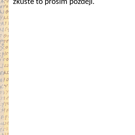
zkuste to prosím později.