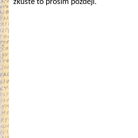
zkuste to prosím později.