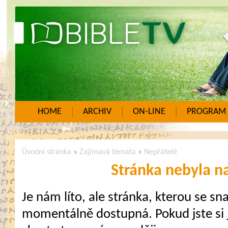
HOME
ARCHIV
ON-LINE
PROGRAM
Úvodní stránka
»
Zajímavá témata
»
Nepřátelé
Stránka nebyla n
Je nám líto, ale stránka, kterou se sna
momentálně dostupná. Pokud jste si j