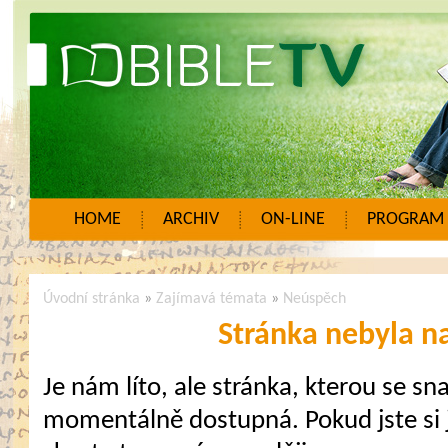
HOME
ARCHIV
ON-LINE
PROGRAM
Úvodní stránka
»
Zajímavá témata
»
Neúspěch
Stránka nebyla n
Je nám líto, ale stránka, kterou se sna
momentálně dostupná. Pokud jste si j