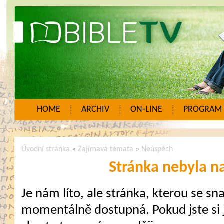
HOME
ARCHIV
ON-LINE
PROGRAM
Úvodní stránka
»
Zajímavá témata
»
Neúspěch
Stránka nebyla n
Je nám líto, ale stránka, kterou se sna
momentálně dostupná. Pokud jste si j