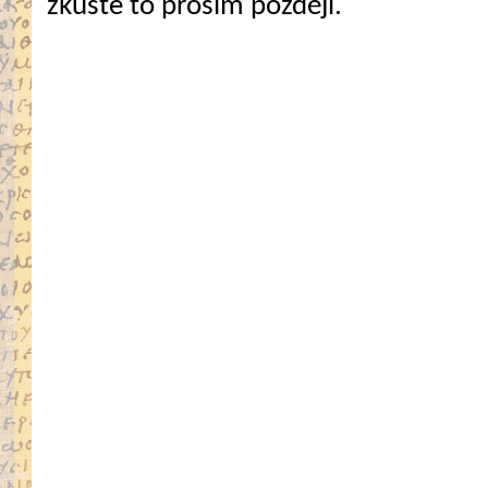
zkuste to prosím později.