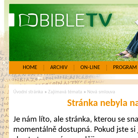
HOME
ARCHIV
ON-LINE
PROGRAM
Úvodní stránka
»
Zajímavá témata
»
Nová smlouva
Stránka nebyla n
Je nám líto, ale stránka, kterou se sna
momentálně dostupná. Pokud jste si j