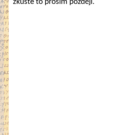
zkuste to prosím později.