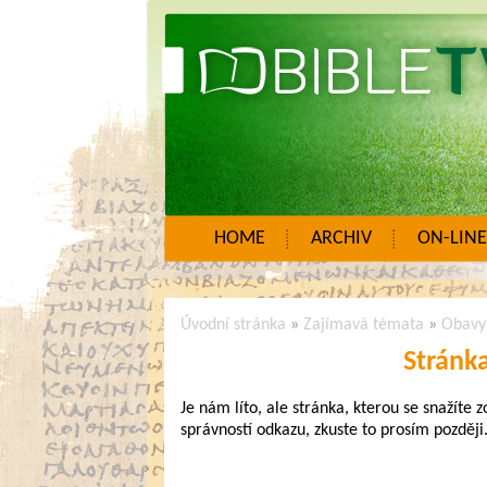
HOME
ARCHIV
ON-LINE
Úvodní stránka
»
Zajímavá témata
»
Obavy
Stránk
Je nám líto, ale stránka, kterou se snažíte 
správností odkazu, zkuste to prosím později