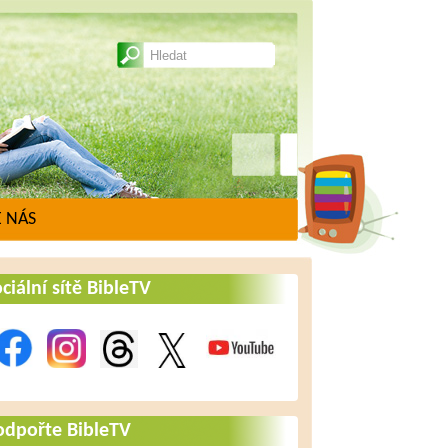
 NÁS
ciální sítě BibleTV
odpořte BibleTV