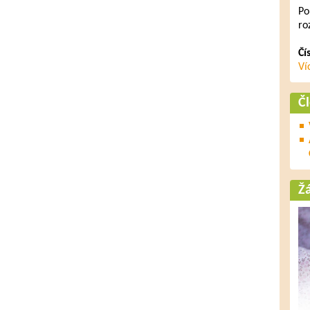
Po
ro
Čí
Ví
Č
Ž