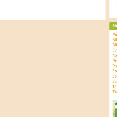
D
Po
Bi
Bi
Ev
Ná
Pr
Pr
So
Sp
St
Té
Žá