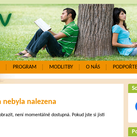
PROGRAM
MODLITBY
O NÁS
PODPOŘTE
So
a nebyla nalezena
zobrazit, není momentálně dostupná. Pokud jste si jisti
.
P