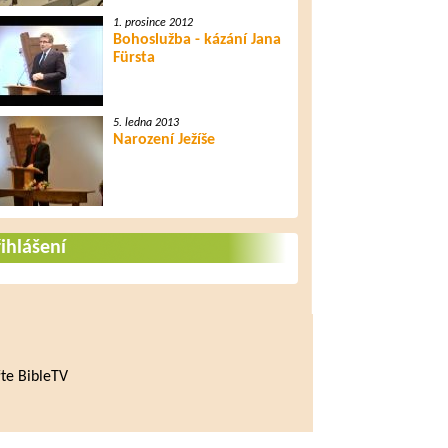
1. prosince 2012
Bohoslužba - kázání Jana
Fürsta
5. ledna 2013
Narození Ježíše
ihlášení
te BibleTV