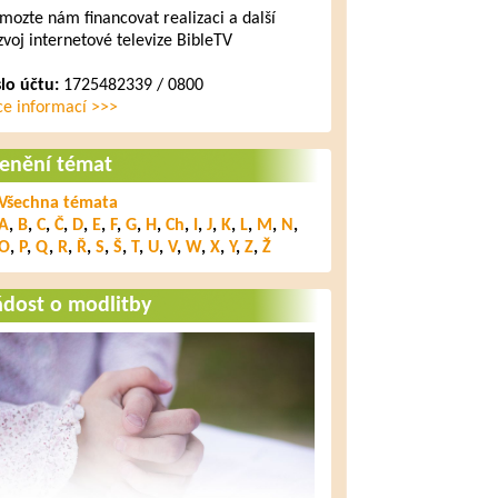
mozte nám financovat realizaci a další
zvoj internetové televize BibleTV
slo účtu:
1725482339 / 0800
ce informací >>>
lenění témat
Všechna témata
A
,
B
,
C
,
Č
,
D
,
E
,
F
,
G
,
H
,
Ch
,
I
,
J
,
K
,
L
,
M
,
N
,
O
,
P
,
Q
,
R
,
Ř
,
S
,
Š
,
T
,
U
,
V
,
W
,
X
,
Y
,
Z
,
Ž
ádost o modlitby