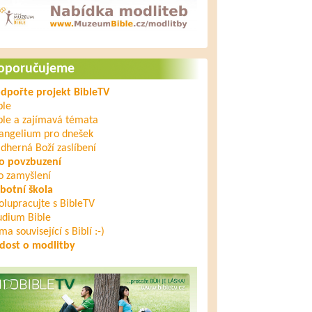
oporučujeme
dpořte projekt BibleTV
ble
ble a zajímavá témata
angelium pro dnešek
dherná Boží zaslíbení
o povzbuzení
o zamyšlení
botní škola
olupracujte s BibleTV
udium Bible
ma související s Biblí :-)
dost o modlitby