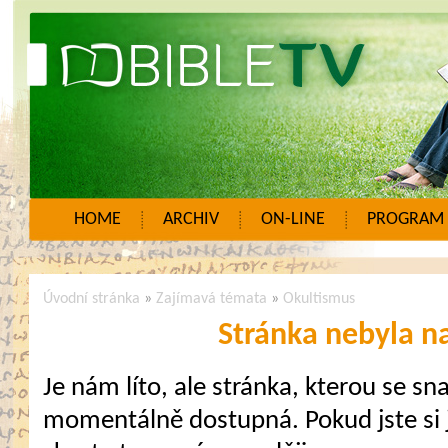
HOME
ARCHIV
ON-LINE
PROGRAM
Úvodní stránka
»
Zajímavá témata
»
Okultismus
Stránka nebyla n
Je nám líto, ale stránka, kterou se sna
momentálně dostupná. Pokud jste si j