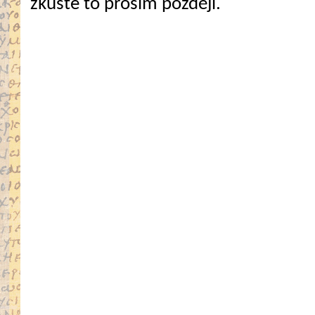
zkuste to prosím později.