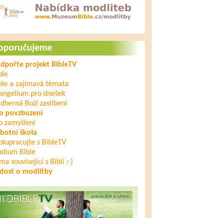
oporučujeme
dpořte projekt BibleTV
ble
ble a zajímavá témata
angelium pro dnešek
dherná Boží zaslíbení
o povzbuzení
o zamyšlení
botní škola
olupracujte s BibleTV
udium Bible
ma související s Biblí :-)
dost o modlitby