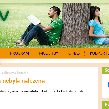
PROGRAM
MODLITBY
O NÁS
PODPOŘTE
So
a zajímavá témata - P
a nebyla nalezena
zobrazit, není momentálně dostupná. Pokud jste si jisti
.
P