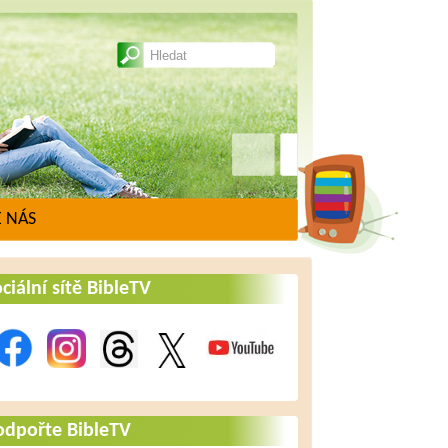
 NÁS
ciální sítě BibleTV
odpořte BibleTV