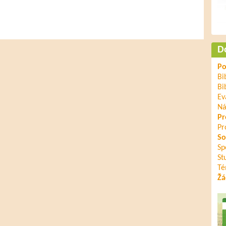
D
Po
Bi
Bi
Ev
Ná
Pr
Pr
So
Sp
St
Té
Žá