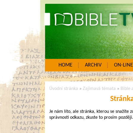
HOME
ARCHIV
ON-LINE
Úvodní stránka
»
Zajímavá témata
»
Bible 
Stránk
Je nám líto, ale stránka, kterou se snažíte 
správností odkazu, zkuste to prosím později