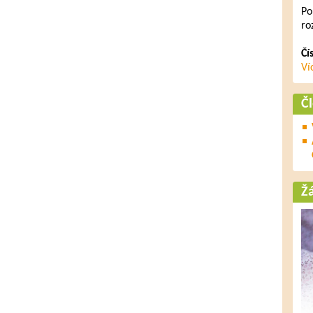
Po
ro
Čí
Ví
Č
Ž