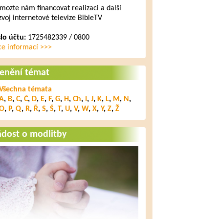
mozte nám financovat realizaci a další
zvoj internetové televize BibleTV
slo účtu:
1725482339 / 0800
ce informací >>>
lenění témat
Všechna témata
A
,
B
,
C
,
Č
,
D
,
E
,
F
,
G
,
H
,
Ch
,
I
,
J
,
K
,
L
,
M
,
N
,
O
,
P
,
Q
,
R
,
Ř
,
S
,
Š
,
T
,
U
,
V
,
W
,
X
,
Y
,
Z
,
Ž
ádost o modlitby