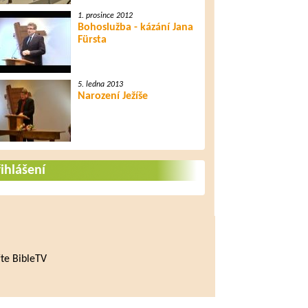
1. prosince 2012
Bohoslužba - kázání Jana
Fürsta
5. ledna 2013
Narození Ježíše
ihlášení
te BibleTV