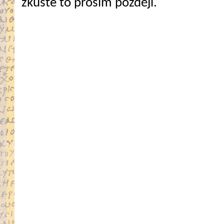
zkuste to prosím později.