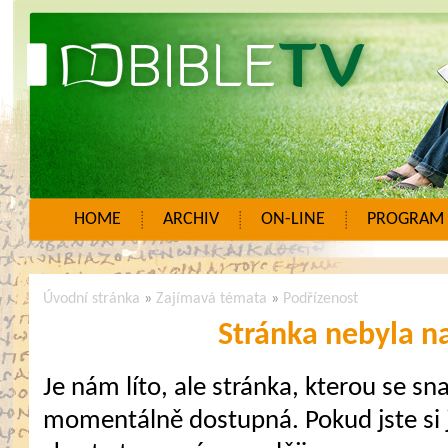
HOME
ARCHIV
ON-LINE
PROGRAM
Úvodní stránka
»
Zajímavá témata
»
Podřízenost
Stránka nebyla n
Je nám líto, ale stránka, kterou se sna
momentálně dostupná. Pokud jste si j