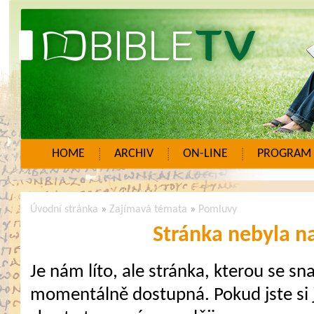
HOME
ARCHIV
ON-LINE
PROGRAM
Úvodní stránka
»
Zajímavá témata
»
Pomluvy
Stránka nebyla n
Je nám líto, ale stránka, kterou se sna
momentálně dostupná. Pokud jste si j