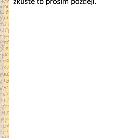
zkuste to prosím později.