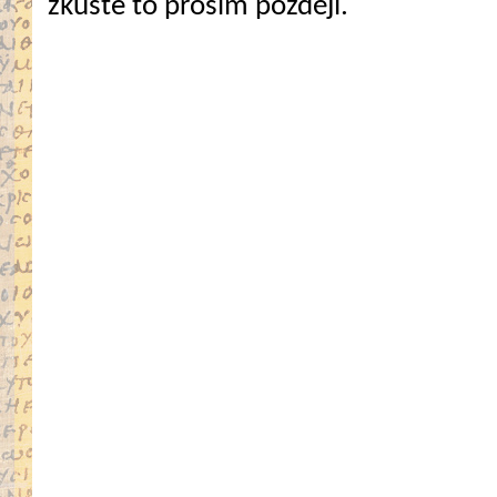
zkuste to prosím později.