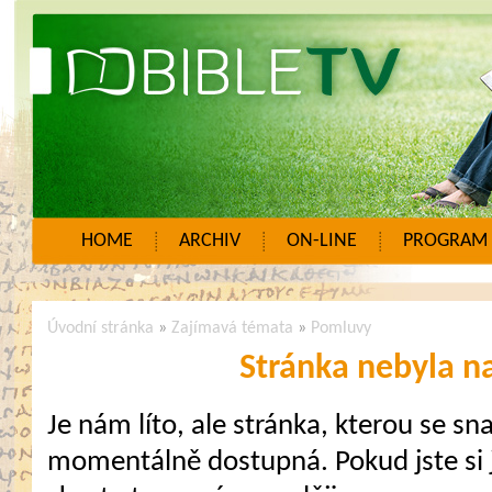
HOME
ARCHIV
ON-LINE
PROGRAM
Úvodní stránka
»
Zajímavá témata
»
Pomluvy
Stránka nebyla n
Je nám líto, ale stránka, kterou se sna
momentálně dostupná. Pokud jste si j