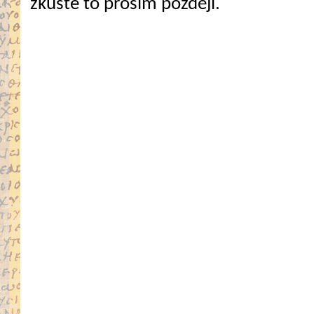
zkuste to prosím později.