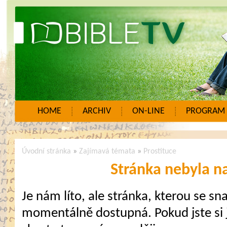
HOME
ARCHIV
ON-LINE
PROGRAM
Úvodní stránka
»
Zajímavá témata
»
Prostituce
Stránka nebyla n
Je nám líto, ale stránka, kterou se sna
momentálně dostupná. Pokud jste si j