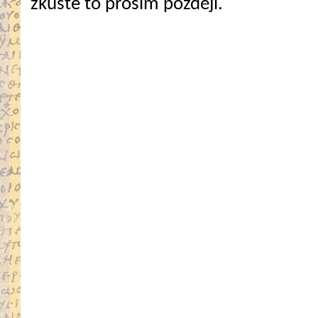
zkuste to prosím později.