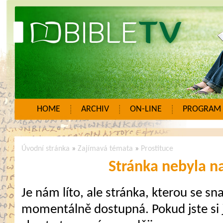
HOME
ARCHIV
ON-LINE
PROGRAM
Úvodní stránka
»
Zajímavá témata
»
Prostituce
Stránka nebyla n
Je nám líto, ale stránka, kterou se sna
momentálně dostupná. Pokud jste si j