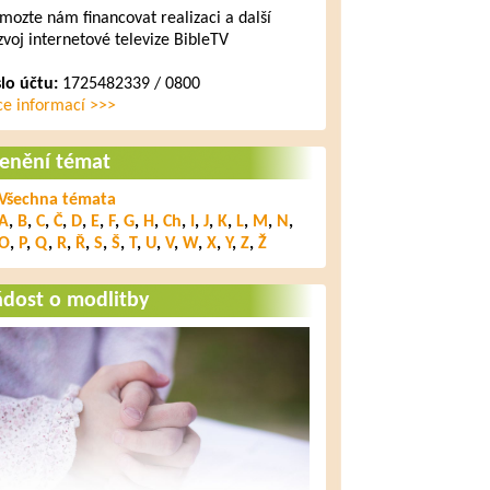
mozte nám financovat realizaci a další
zvoj internetové televize BibleTV
slo účtu:
1725482339 / 0800
ce informací >>>
lenění témat
Všechna témata
A
,
B
,
C
,
Č
,
D
,
E
,
F
,
G
,
H
,
Ch
,
I
,
J
,
K
,
L
,
M
,
N
,
O
,
P
,
Q
,
R
,
Ř
,
S
,
Š
,
T
,
U
,
V
,
W
,
X
,
Y
,
Z
,
Ž
ádost o modlitby