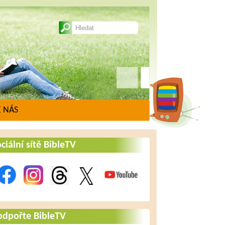
 NÁS
ciální sítě BibleTV
odpořte BibleTV