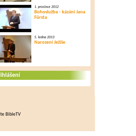
1. prosince 2012
Bohoslužba - kázání Jana
Fürsta
5. ledna 2013
Narození Ježíše
ihlášení
te BibleTV