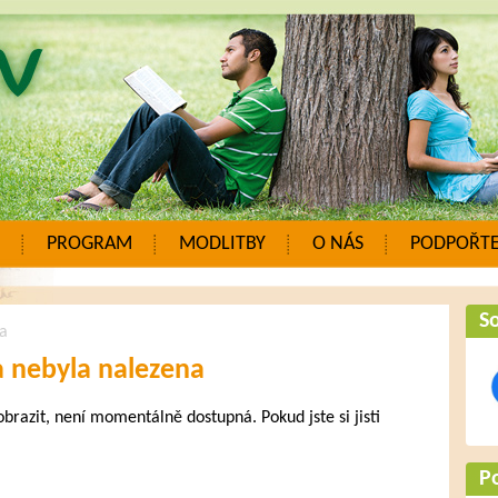
PROGRAM
MODLITBY
O NÁS
PODPOŘTE
So
a
a nebyla nalezena
zobrazit, není momentálně dostupná. Pokud jste si jisti
.
P