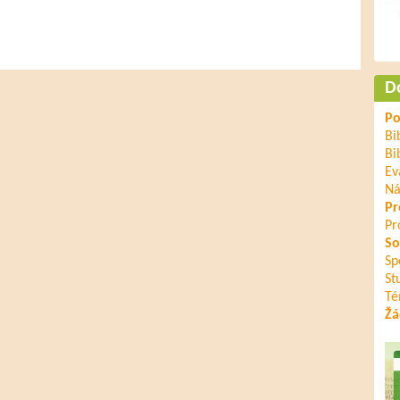
D
Po
Bi
Bi
Ev
Ná
Pr
Pr
So
Sp
St
Té
Žá