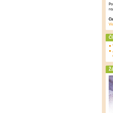
Po
ro
Čí
Ví
Č
Ž