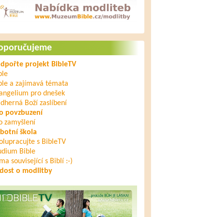
oporučujeme
dpořte projekt BibleTV
ble
ble a zajímavá témata
angelium pro dnešek
dherná Boží zaslíbení
o povzbuzení
o zamyšlení
botní škola
olupracujte s BibleTV
udium Bible
ma související s Biblí :-)
dost o modlitby