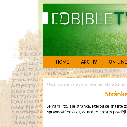
HOME
ARCHIV
ON-LINE
Úvodní stránka
»
Zajímavá témata
»
Samot
Stránk
Je nám líto, ale stránka, kterou se snažíte 
správností odkazu, zkuste to prosím později