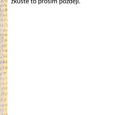
zkuste to prosím později.