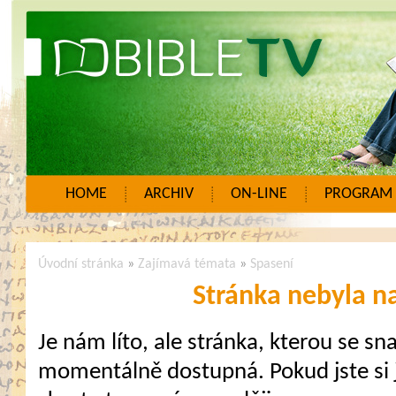
HOME
ARCHIV
ON-LINE
PROGRAM
Úvodní stránka
»
Zajímavá témata
»
Spasení
Stránka nebyla n
Je nám líto, ale stránka, kterou se sna
momentálně dostupná. Pokud jste si j