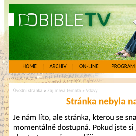
HOME
ARCHIV
ON-LINE
PROGRAM
Úvodní stránka
»
Zajímavá témata
»
Vdovy
Stránka nebyla n
Je nám líto, ale stránka, kterou se sna
momentálně dostupná. Pokud jste si j