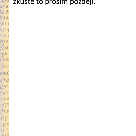
zkuste to prosím později.