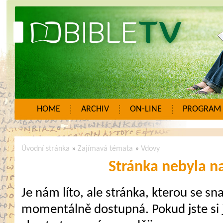
HOME
ARCHIV
ON-LINE
PROGRAM
Úvodní stránka
»
Zajímavá témata
»
Vdovy
Stránka nebyla n
Je nám líto, ale stránka, kterou se sna
momentálně dostupná. Pokud jste si j