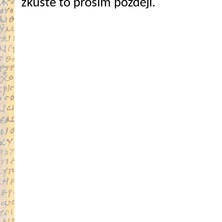
zkuste to prosím později.