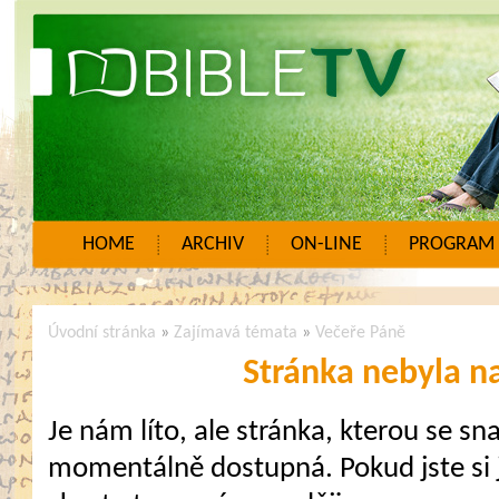
HOME
ARCHIV
ON-LINE
PROGRAM
Úvodní stránka
»
Zajímavá témata
»
Večeře Páně
Stránka nebyla n
Je nám líto, ale stránka, kterou se sna
momentálně dostupná. Pokud jste si j