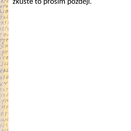
zkuste to prosím později.