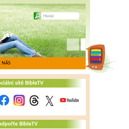
 NÁS
ciální sítě BibleTV
odpořte BibleTV