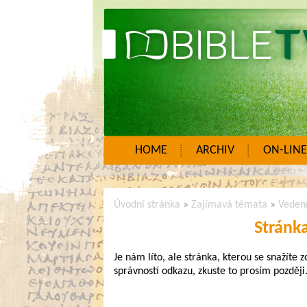
HOME
ARCHIV
ON-LINE
Úvodní stránka
»
Zajímavá témata
»
Veden
Stránk
Je nám líto, ale stránka, kterou se snažíte 
správností odkazu, zkuste to prosím později