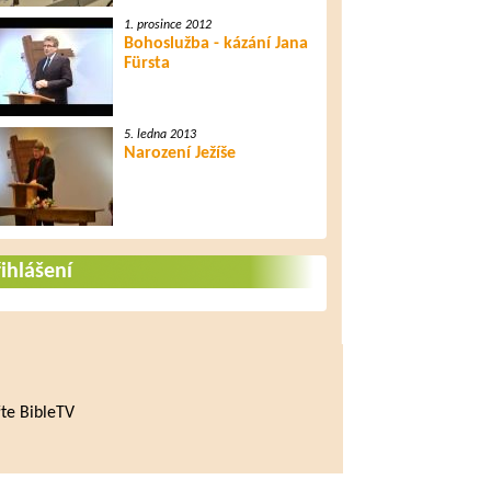
1. prosince 2012
Bohoslužba - kázání Jana
Fürsta
5. ledna 2013
Narození Ježíše
ihlášení
te BibleTV