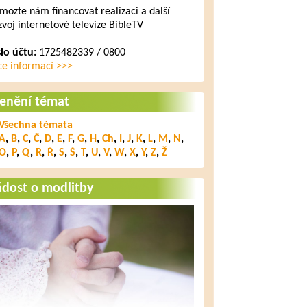
mozte nám financovat realizaci a další
zvoj internetové televize BibleTV
slo účtu:
1725482339 / 0800
ce informací >>>
lenění témat
Všechna témata
A
,
B
,
C
,
Č
,
D
,
E
,
F
,
G
,
H
,
Ch
,
I
,
J
,
K
,
L
,
M
,
N
,
O
,
P
,
Q
,
R
,
Ř
,
S
,
Š
,
T
,
U
,
V
,
W
,
X
,
Y
,
Z
,
Ž
ádost o modlitby