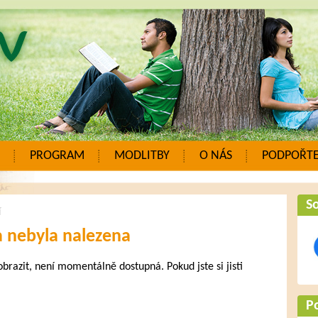
PROGRAM
MODLITBY
O NÁS
PODPOŘTE
So
í
a nebyla nalezena
zobrazit, není momentálně dostupná. Pokud jste si jisti
.
P