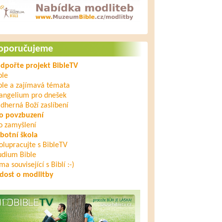
oporučujeme
dpořte projekt BibleTV
ble
ble a zajímavá témata
angelium pro dnešek
dherná Boží zaslíbení
o povzbuzení
o zamyšlení
botní škola
olupracujte s BibleTV
udium Bible
ma související s Biblí :-)
dost o modlitby