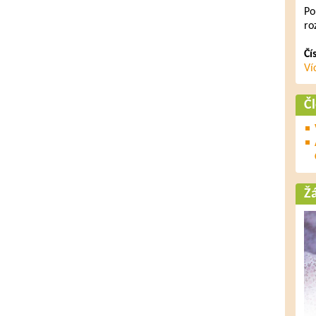
Po
ro
Čí
Ví
Č
Ž