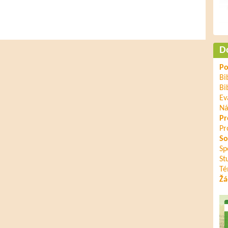
D
Po
Bi
Bi
Ev
Ná
Pr
Pr
So
Sp
St
Té
Žá