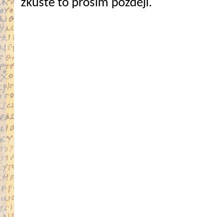
zkuste to prosím později.