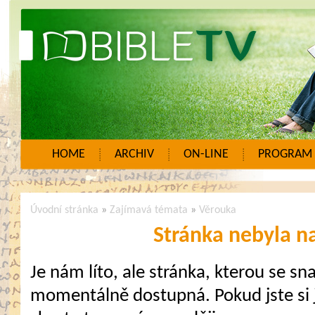
HOME
ARCHIV
ON-LINE
PROGRAM
Úvodní stránka
»
Zajímavá témata
»
Věrouka
Stránka nebyla n
Je nám líto, ale stránka, kterou se sna
momentálně dostupná. Pokud jste si j