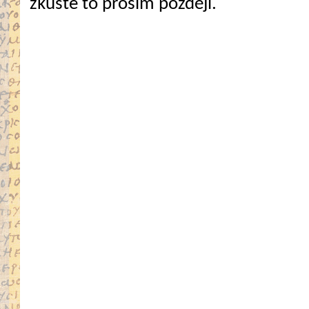
zkuste to prosím později.