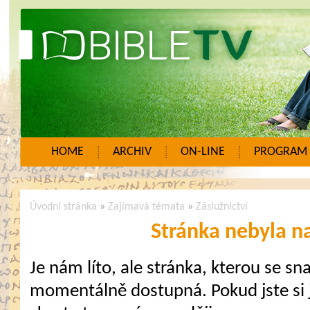
HOME
ARCHIV
ON-LINE
PROGRAM
Úvodní stránka
»
Zajímavá témata
»
Záslužnictví
Stránka nebyla n
Je nám líto, ale stránka, kterou se sna
momentálně dostupná. Pokud jste si j