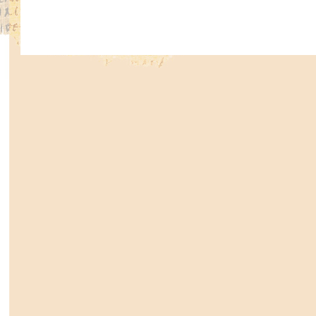
V Novém zákoně se popisuje řada příb
k Bohu a nechali pokřtít. Například 
křesťany na smrt, se obrátil k B
s Ježíšem na cestě do Damašku a dal 
Nebo příklad etiopského dvořana,
výkladu Filipa porozuměl Písmu, nech
40) Rovněž žalářník když uvěřil, dal
rodinou. (Sk 16,25-34) Křesťansk
u Jana Křtitele, který kázal o nutno
k němu přicházeli, vyznávali své hř
v řece Jordánu křtít. (Mat 3,5-6)
Sám Ježíš přišel k Janovi Křtitelovi 