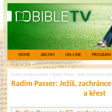
HOME
ARCHIV
ON-LINE
PROGRAM
Úvodní stránka
»
Videa
»
Radim Passer - Ježíš, Zachránce svět
Radim Passer: Ježíš, zachránce 
a křest