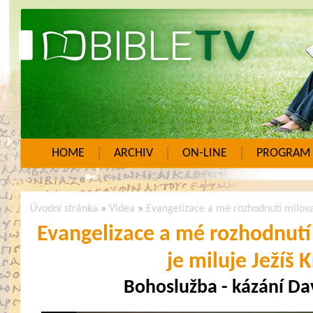
HOME
ARCHIV
ON-LINE
PROGRAM
Úvodní stránka
»
Videa
»
Evangelizace a mé rozhodnutí milovat l
Evangelizace a mé rozhodnutí m
je miluje Ježíš K
Bohoslužba - kázání Da