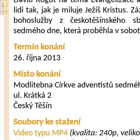
David Kogut na téma Evangelizace 
lidi tak, jak je miluje Ježíš Kristus.
bohoslužby z českotěšínského sb
sedmého dne, která proběhla v sobotu
Termín konání
26. října 2013
Místo konání
Modlitebna Církve adventistů sedmé
ul. Krátká 2
Český Těšín
Soubory ke stažení
Video typu MP4
(kvalita: 240p, velik