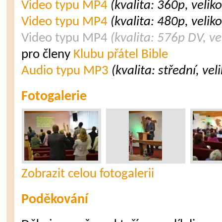
Video typu MP4
(kvalita: 360p, velik
Video typu MP4
(kvalita: 480p, velik
Video typu MP4
(kvalita: 576p DV, v
pro členy
Klubu přátel Bible
Audio typu MP3
(kvalita: střední, ve
Fotogalerie
Zobrazit celou fotogalerii
Poděkování