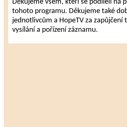
Děkujeme všem, kteří se podíleli na př
tohoto programu. Děkujeme také do
jednotlivcům a HopeTV za zapůjčení te
vysílání a pořízení záznamu.