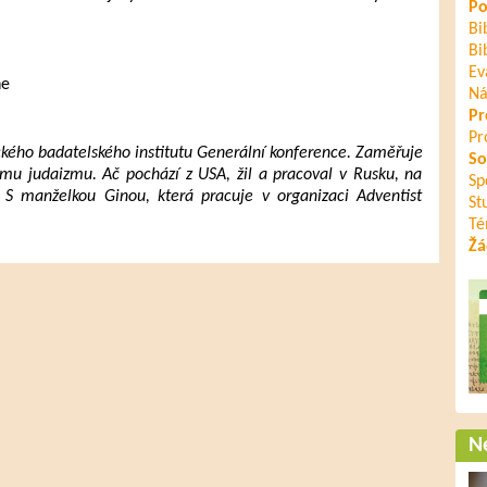
Po
Bi
Bi
Ev
ne
Ná
Pr
Pr
ckého badatelského institutu Generální konference. Zaměřuje
So
mu judaizmu. Ač pochází z USA, žil a pracoval v Rusku, na
Sp
 S manželkou Ginou, která pracuje v organizaci Adventist
St
Té
Žá
Ne