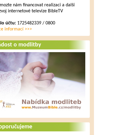
mozte nám financovat realizaci a další
zvoj internetové televize BibleTV
slo účtu:
1725482339 / 0800
ce informací >>>
ádost o modlitby
oporučujeme