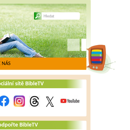
 NÁS
ciální sítě BibleTV
odpořte BibleTV