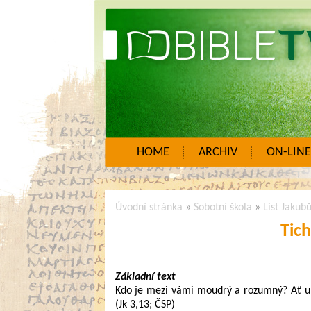
HOME
ARCHIV
ON-LINE
Úvodní stránka
»
Sobotní škola
»
List Jakubů
Tic
Základní text
Kdo je mezi vámi moudrý a rozumný? Ať uk
(Jk 3,13; ČSP)