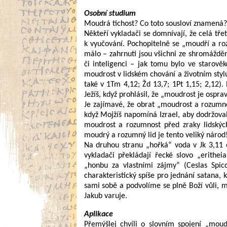
Osobní studium
Moudrá tichost? Co toto sousloví znamená?
Někteří vykladači se domnívají, že celá tře
k vyučování. Pochopitelně se „moudří a roz
málo – zahrnuti jsou všichni ze shromážděn
či inteligenci – jak tomu bylo ve starov
moudrost v lidském chování a životním styl
také v 1Tm 4,12; Žd 13,7; 1Pt 1,15; 2,12).
Ježíš, když prohlásil, že „moudrost je ospr
Je zajímavé, že obrat „moudrost a rozum
když Mojžíš napomíná Izrael, aby dodržoval
moudrost a rozumnost před zraky lidských 
moudrý a rozumný lid je tento veliký národ!
Na druhou stranu „hořká“ voda v Jk 3,11 od
vykladači překládají řecké slovo „eritheia
„honbu za vlastními zájmy“ (Ceslas Spic
charakteristický spíše pro jednání satana
sami sobě a podvolíme se plně Boží vůli, 
Jakub varuje.
Aplikace
Přemýšlej chvíli o slovním spojení „moudr