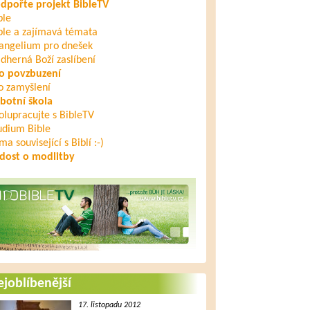
dpořte projekt BibleTV
ble
ble a zajímavá témata
angelium pro dnešek
dherná Boží zaslíbení
o povzbuzení
o zamyšlení
botní škola
olupracujte s BibleTV
udium Bible
ma související s Biblí :-)
dost o modlitby
joblíbenější
17. listopadu 2012