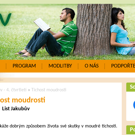
PROGRAM
MODLITBY
O NÁS
PODPOŘTE
So
v - 4. čtvrtletí
»
Tichost moudrosti
host moudrosti
List Jakubův
áže dobrým způsobem života své skutky v moudré tichosti.
P