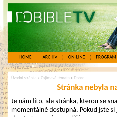
HOME
ARCHIV
ON-LINE
PROGRAM
Úvodní stránka
»
Zajímavá témata
»
Dobro
Stránka nebyla n
Je nám líto, ale stránka, kterou se sna
momentálně dostupná. Pokud jste si j