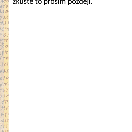
zkuste to prosím později.