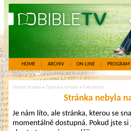
HOME
ARCHIV
ON-LINE
PROGRAM
Úvodní stránka
»
Zajímavá témata
»
Pokrytectví
Stránka nebyla n
Je nám líto, ale stránka, kterou se sna
momentálně dostupná. Pokud jste si j