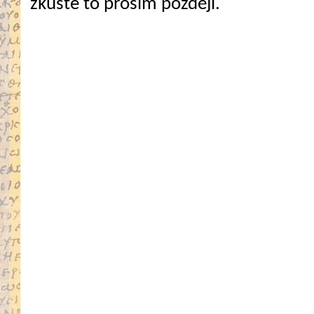
zkuste to prosím později.