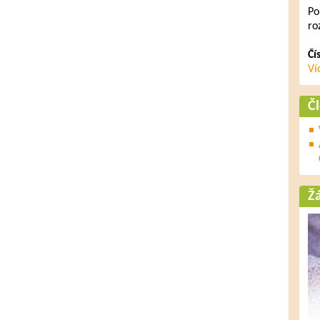
Po
ro
Čí
Ví
Č
Ž