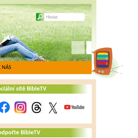
 NÁS
ciální sítě BibleTV
odpořte BibleTV