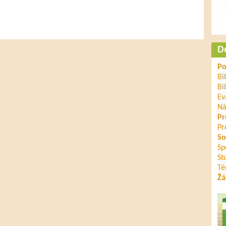
D
Po
Bi
Bi
Ev
Ná
Pr
Pr
So
Sp
St
Té
Žá