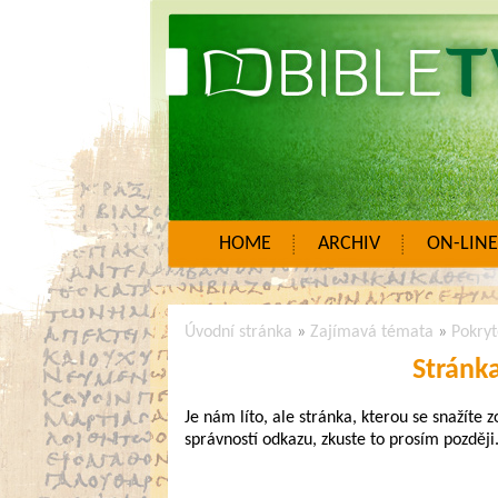
HOME
ARCHIV
ON-LINE
Úvodní stránka
»
Zajímavá témata
»
Pokryt
Stránk
Je nám líto, ale stránka, kterou se snažíte 
správností odkazu, zkuste to prosím později