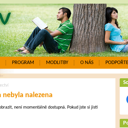
PROGRAM
MODLITBY
O NÁS
PODPOŘTE
So
ectví
a nebyla nalezena
zobrazit, není momentálně dostupná. Pokud jste si jisti
.
P