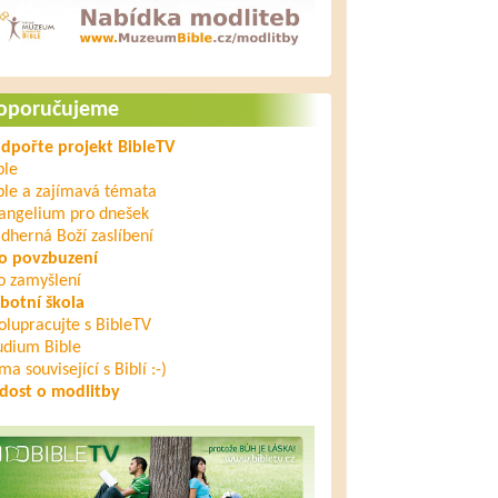
oporučujeme
dpořte projekt BibleTV
ble
ble a zajímavá témata
angelium pro dnešek
dherná Boží zaslíbení
o povzbuzení
o zamyšlení
botní škola
olupracujte s BibleTV
udium Bible
ma související s Biblí :-)
dost o modlitby