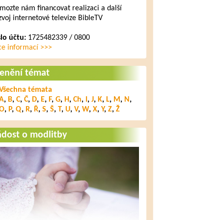
mozte nám financovat realizaci a další
zvoj internetové televize BibleTV
slo účtu:
1725482339 / 0800
ce informací >>>
lenění témat
Všechna témata
A
,
B
,
C
,
Č
,
D
,
E
,
F
,
G
,
H
,
Ch
,
I
,
J
,
K
,
L
,
M
,
N
,
O
,
P
,
Q
,
R
,
Ř
,
S
,
Š
,
T
,
U
,
V
,
W
,
X
,
Y
,
Z
,
Ž
ádost o modlitby