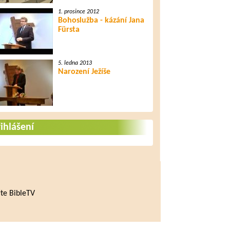
1. prosince 2012
Bohoslužba - kázání Jana
Fürsta
5. ledna 2013
Narození Ježíše
ihlášení
te BibleTV