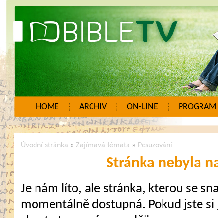
HOME
ARCHIV
ON-LINE
PROGRAM
Úvodní stránka
»
Zajímavá témata
»
Posuzování
Stránka nebyla n
Je nám líto, ale stránka, kterou se sna
momentálně dostupná. Pokud jste si j