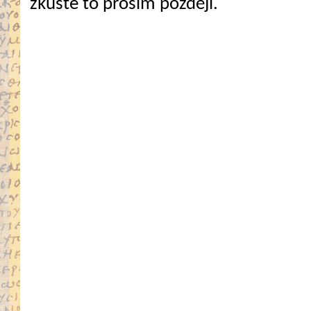
zkuste to prosím později.