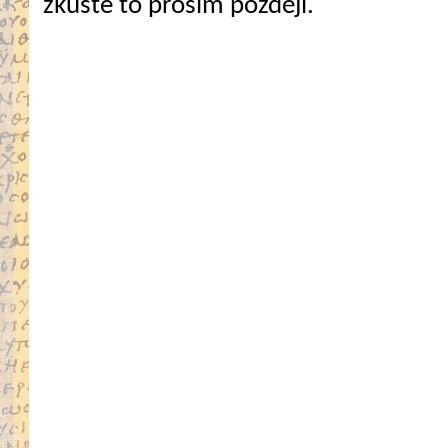
zkuste to prosím později.