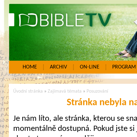
HOME
ARCHIV
ON-LINE
PROGRAM
Úvodní stránka
»
Zajímavá témata
»
Posuzování
Stránka nebyla n
Je nám líto, ale stránka, kterou se sna
momentálně dostupná. Pokud jste si j