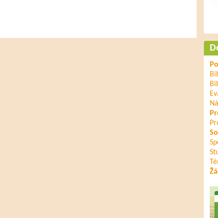
D
Po
Bi
Bi
Ev
Ná
Pr
Pr
So
Sp
St
Té
Žá