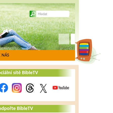
 NÁS
ciální sítě BibleTV
odpořte BibleTV