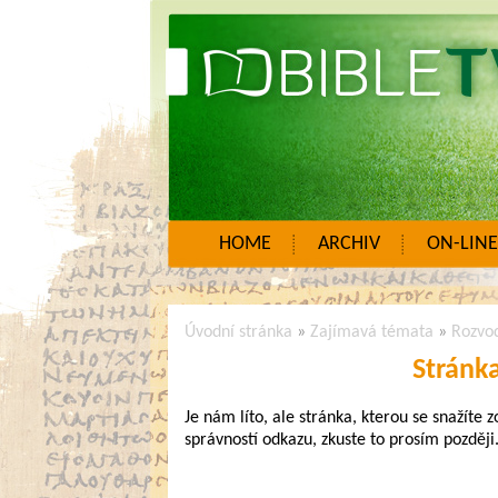
HOME
ARCHIV
ON-LINE
Úvodní stránka
»
Zajímavá témata
»
Rozvo
Stránk
Je nám líto, ale stránka, kterou se snažíte 
správností odkazu, zkuste to prosím později