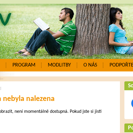
PROGRAM
MODLITBY
O NÁS
PODPOŘTE
So
d
a nebyla nalezena
zobrazit, není momentálně dostupná. Pokud jste si jisti
.
P