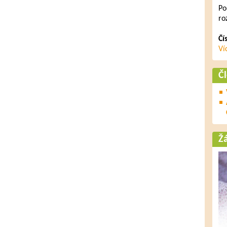
Po
ro
Čí
Ví
Č
Ž