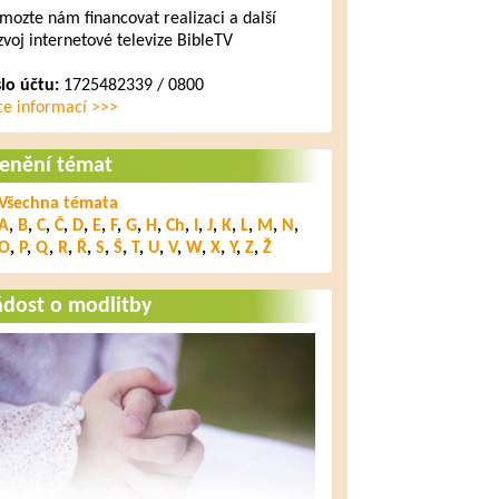
mozte nám financovat realizaci a další
zvoj internetové televize BibleTV
slo účtu:
1725482339 / 0800
ce informací >>>
lenění témat
Všechna témata
A
,
B
,
C
,
Č
,
D
,
E
,
F
,
G
,
H
,
Ch
,
I
,
J
,
K
,
L
,
M
,
N
,
O
,
P
,
Q
,
R
,
Ř
,
S
,
Š
,
T
,
U
,
V
,
W
,
X
,
Y
,
Z
,
Ž
ádost o modlitby