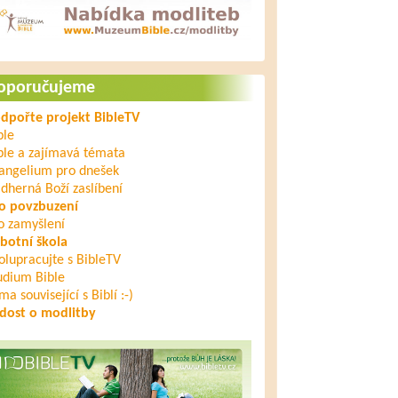
oporučujeme
dpořte projekt BibleTV
ble
ble a zajímavá témata
angelium pro dnešek
dherná Boží zaslíbení
o povzbuzení
o zamyšlení
botní škola
olupracujte s BibleTV
udium Bible
ma související s Biblí :-)
dost o modlitby