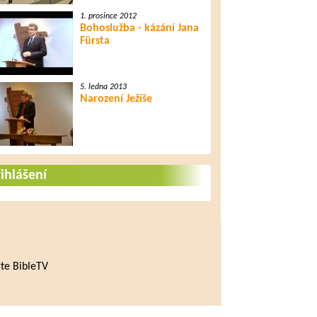
1. prosince 2012
Bohoslužba - kázání Jana
Fürsta
5. ledna 2013
Narození Ježíše
ihlášení
te BibleTV