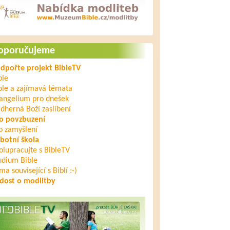
oporučujeme
dpořte projekt BibleTV
ble
ble a zajímavá témata
angelium pro dnešek
dherná Boží zaslíbení
o povzbuzení
o zamyšlení
botní škola
olupracujte s BibleTV
udium Bible
ma související s Biblí :-)
dost o modlitby