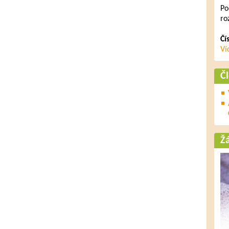
Po
ro
Čí
Ví
Č
Ž