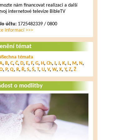
mozte nám financovat realizaci a další
zvoj internetové televize BibleTV
slo účtu:
1725482339 / 0800
ce informací >>>
lenění témat
Všechna témata
A
,
B
,
C
,
Č
,
D
,
E
,
F
,
G
,
H
,
Ch
,
I
,
J
,
K
,
L
,
M
,
N
,
O
,
P
,
Q
,
R
,
Ř
,
S
,
Š
,
T
,
U
,
V
,
W
,
X
,
Y
,
Z
,
Ž
ádost o modlitby