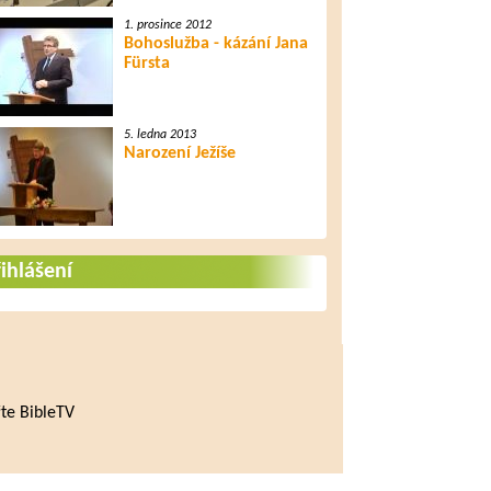
1. prosince 2012
Bohoslužba - kázání Jana
Fürsta
5. ledna 2013
Narození Ježíše
ihlášení
te BibleTV