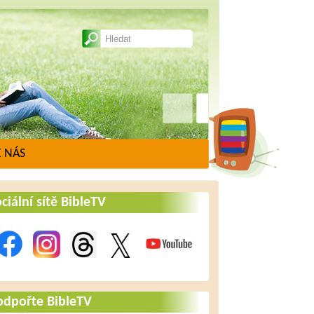
 NÁS
ciální sítě BibleTV
odpořte BibleTV