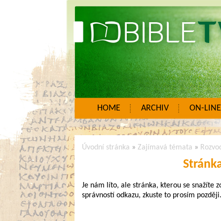
HOME
ARCHIV
ON-LINE
Úvodní stránka
»
Zajímavá témata
»
Rozvo
Stránk
Je nám líto, ale stránka, kterou se snažíte 
správností odkazu, zkuste to prosím později