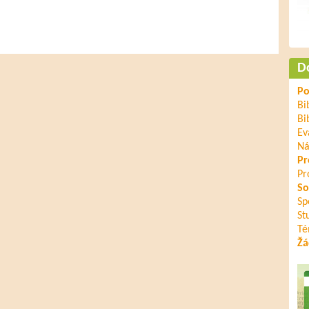
D
Po
Bi
Bi
Ev
Ná
Pr
Pr
So
Sp
St
Té
Žá