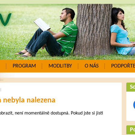
PROGRAM
MODLITBY
O NÁS
PODPOŘTE
So
d
a nebyla nalezena
zobrazit, není momentálně dostupná. Pokud jste si jisti
.
P