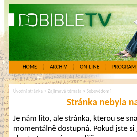
HOME
ARCHIV
ON-LINE
PROGRAM
Úvodní stránka
»
Zajímavá témata
»
Sebevědomí
Stránka nebyla n
Je nám líto, ale stránka, kterou se sna
momentálně dostupná. Pokud jste si j