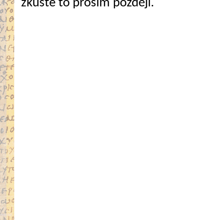
zkuste to prosím později.