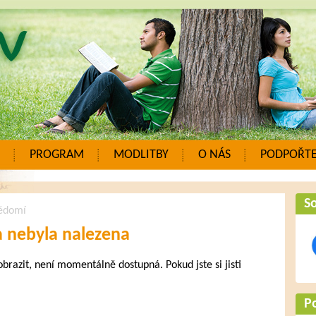
PROGRAM
MODLITBY
O NÁS
PODPOŘTE
So
ědomí
a nebyla nalezena
zobrazit, není momentálně dostupná. Pokud jste si jisti
.
P