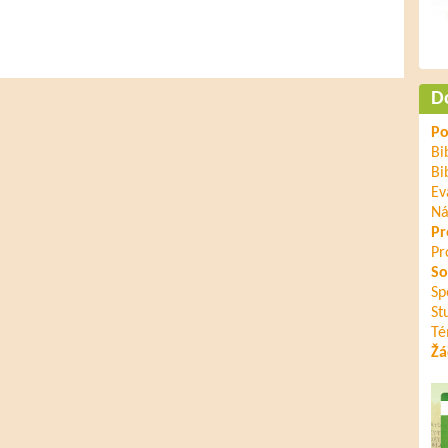
D
Po
Bi
Bi
Ev
Ná
Pr
Pr
So
Sp
St
Té
Žá