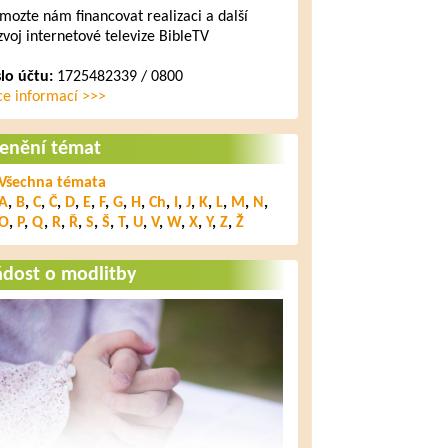
mozte nám financovat realizaci a další
zvoj internetové televize BibleTV
slo účtu:
1725482339 / 0800
ce informací >>>
lenění témat
Všechna témata
A
,
B
,
C
,
Č
,
D
,
E
,
F
,
G
,
H
,
Ch
,
I
,
J
,
K
,
L
,
M
,
N
,
O
,
P
,
Q
,
R
,
Ř
,
S
,
Š
,
T
,
U
,
V
,
W
,
X
,
Y
,
Z
,
Ž
ádost o modlitby