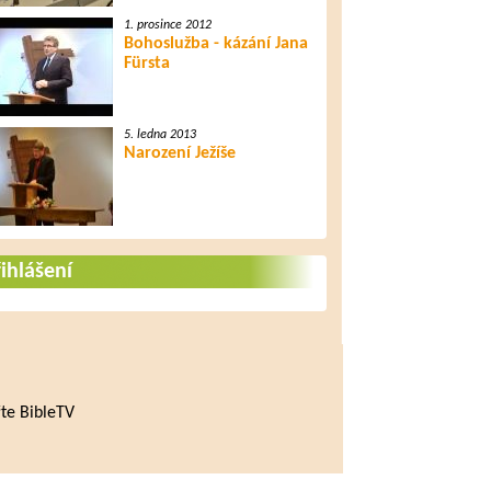
1. prosince 2012
Bohoslužba - kázání Jana
Fürsta
5. ledna 2013
Narození Ježíše
ihlášení
te BibleTV