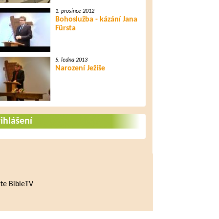
1. prosince 2012
Bohoslužba - kázání Jana
Fürsta
5. ledna 2013
Narození Ježíše
ihlášení
te BibleTV