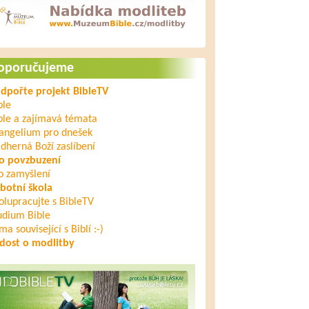
oporučujeme
dpořte projekt BibleTV
ble
ble a zajímavá témata
angelium pro dnešek
dherná Boží zaslíbení
o povzbuzení
o zamyšlení
botní škola
olupracujte s BibleTV
udium Bible
ma související s Biblí :-)
dost o modlitby