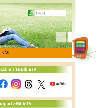
 NÁS
ciální sítě BibleTV
odpořte BibleTV