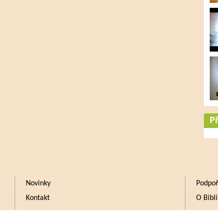
Př
Novinky
Podpoř
Kontakt
O Bibli