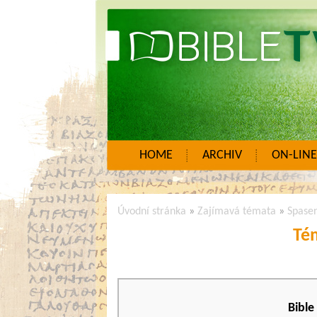
HOME
ARCHIV
ON-LINE
Úvodní stránka
»
Zajímavá témata
»
Spasen
Té
Bible