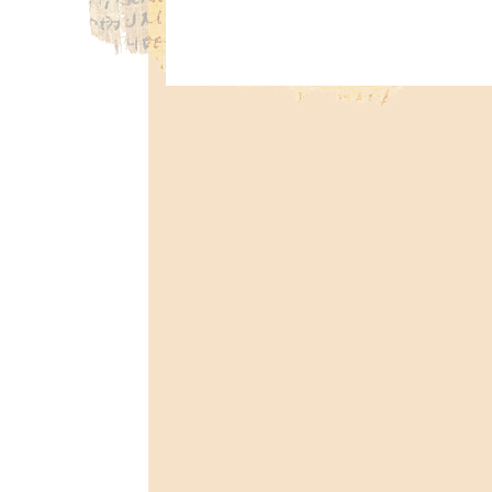
Když přijmeme tento dar spasení jako o
Stejně to prožili i lidé, kteří vyslechli 
slyšeli, byli zasaženi v srdci a řekli Pet
odpověděl: ‚Obraťte se a každý z vás ať
hříchů, a dostanete dar Ducha svatého.‘“
Lidé se mylně domnívají, že být spasen je 
Tak tomu však není. Pokud v srdci uvěří a 
Římanům 10,7–9 (SNC): „Klíč k životu n
dobývat z hlubin země. Vše potřebné již z
ho ve svém srdci: je to víra, kterou hlásá
že jej Bůh vzkřísil z mrtvých, jsi zachráněn.