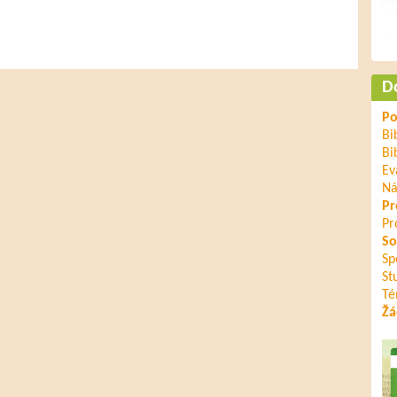
dpověď na evangelium, povede nás to k pokání.
v Jeruzalémě Petrovo kázání, Skutky apoštolů 2,37: „Když to
rovi i ostatním apoštolům: ‚Co máme dělat, bratří?‘ Petr jim
 přijme křest ve jménu Ježíše Krista na odpuštění svých
D
Po
kdovíjak složitá záležitost.
Bi
ústy vyznají, že Kristus je vzkříšený Pán, budou zachráněni,
Bi
ení třeba hledat v nadpozemských výšinách, ani pracně
Ev
a nás udělal Kristus. Každý člověk má ten klíč na dosah, má
Ná
me. Jestliže tedy Krista vyznáváš jako Pána a opravdu věříš,
Pr
“
Pr
So
Sp
St
Té
Žá