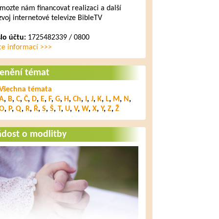
mozte nám financovat realizaci a další
zvoj internetové televize BibleTV
slo účtu:
1725482339 / 0800
ce informací >>>
lenění témat
Všechna témata
A
,
B
,
C
,
Č
,
D
,
E
,
F
,
G
,
H
,
Ch
,
I
,
J
,
K
,
L
,
M
,
N
,
O
,
P
,
Q
,
R
,
Ř
,
S
,
Š
,
T
,
U
,
V
,
W
,
X
,
Y
,
Z
,
Ž
ádost o modlitby