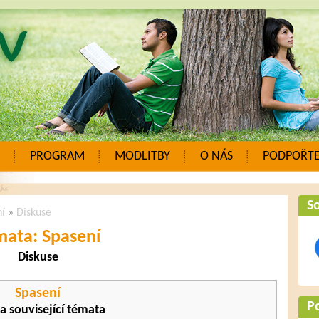
PROGRAM
MODLITBY
O NÁS
PODPOŘTE
So
í
»
Diskuse
mata: Spasení
Diskuse
Spasení
P
 a související témata