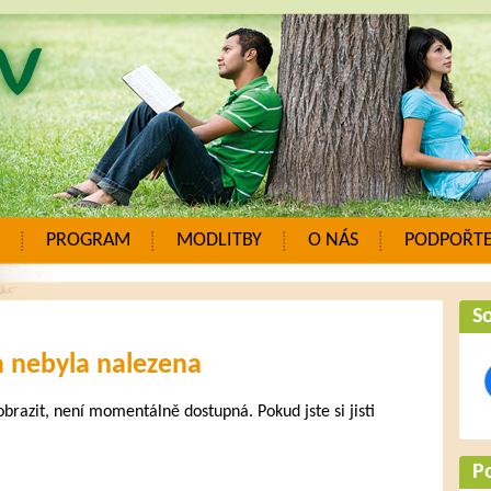
PROGRAM
MODLITBY
O NÁS
PODPOŘTE
So
a nebyla nalezena
zobrazit, není momentálně dostupná. Pokud jste si jisti
.
P