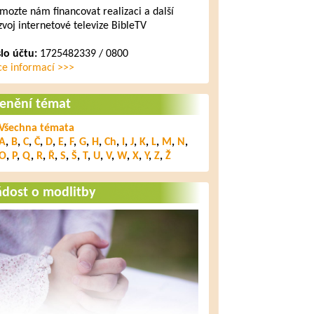
mozte nám financovat realizaci a další
zvoj internetové televize BibleTV
slo účtu:
1725482339 / 0800
ce informací >>>
lenění témat
Všechna témata
A
,
B
,
C
,
Č
,
D
,
E
,
F
,
G
,
H
,
Ch
,
I
,
J
,
K
,
L
,
M
,
N
,
O
,
P
,
Q
,
R
,
Ř
,
S
,
Š
,
T
,
U
,
V
,
W
,
X
,
Y
,
Z
,
Ž
ádost o modlitby