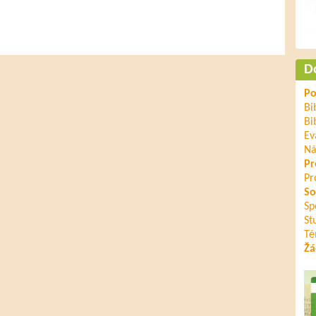
D
Po
Bi
Bi
Ev
Ná
Pr
Pr
So
Sp
St
Té
Žá