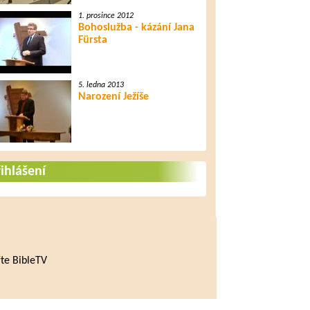
1. prosince 2012
Bohoslužba - kázání Jana
Fürsta
5. ledna 2013
Narození Ježíše
ihlášení
te BibleTV