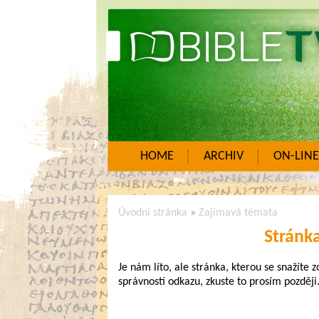
HOME
ARCHIV
ON-LINE
Úvodní stránka
»
Zajímavá témata
Stránk
Je nám líto, ale stránka, kterou se snažíte 
správností odkazu, zkuste to prosím později