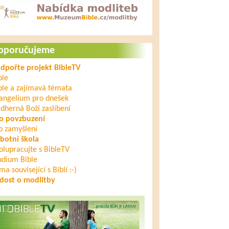
oporučujeme
dpořte projekt BibleTV
ble
ble a zajímavá témata
angelium pro dnešek
dherná Boží zaslíbení
o povzbuzení
o zamyšlení
botní škola
olupracujte s BibleTV
udium Bible
ma související s Biblí :-)
dost o modlitby