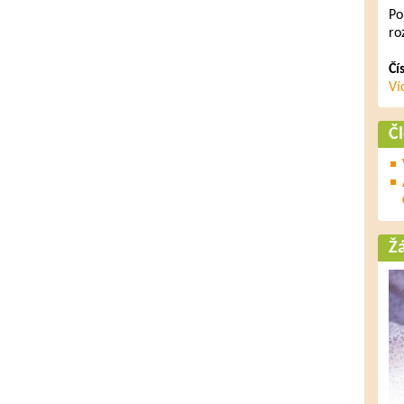
Po
ro
Čí
Ví
Č
Ž