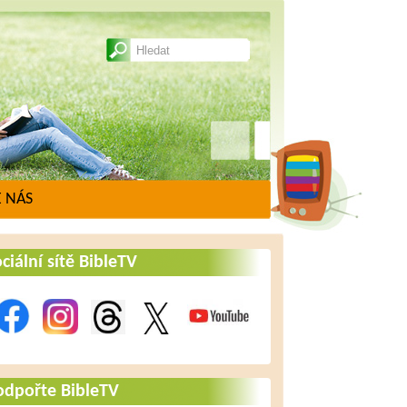
 NÁS
ciální sítě BibleTV
odpořte BibleTV