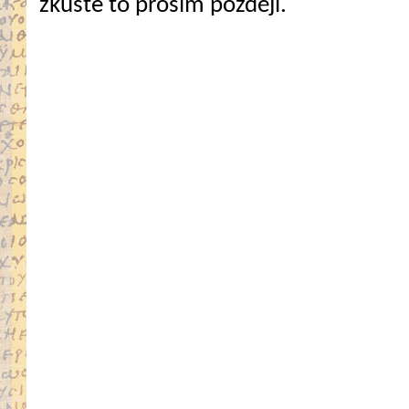
zkuste to prosím později.