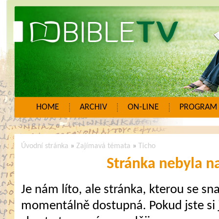
HOME
ARCHIV
ON-LINE
PROGRAM
Úvodní stránka
»
Zajímavá témata
»
Ticho
Stránka nebyla n
Je nám líto, ale stránka, kterou se sna
momentálně dostupná. Pokud jste si j