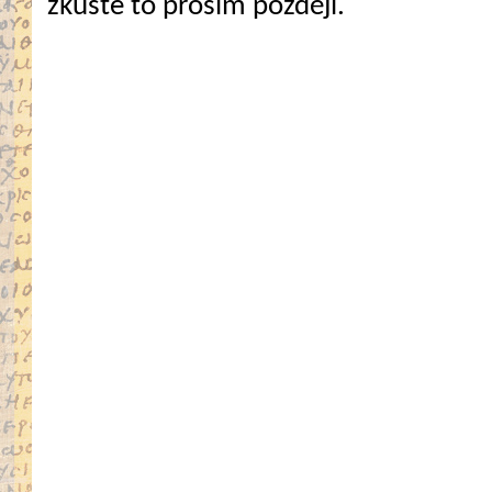
zkuste to prosím později.