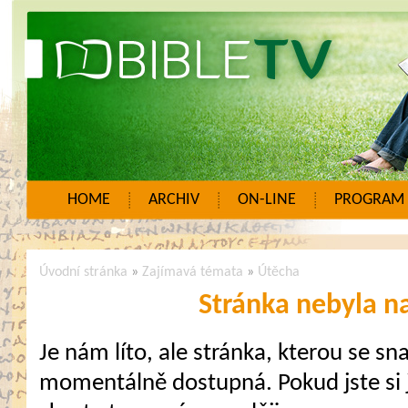
HOME
ARCHIV
ON-LINE
PROGRAM
Úvodní stránka
»
Zajímavá témata
»
Útěcha
Stránka nebyla n
Je nám líto, ale stránka, kterou se sna
momentálně dostupná. Pokud jste si j