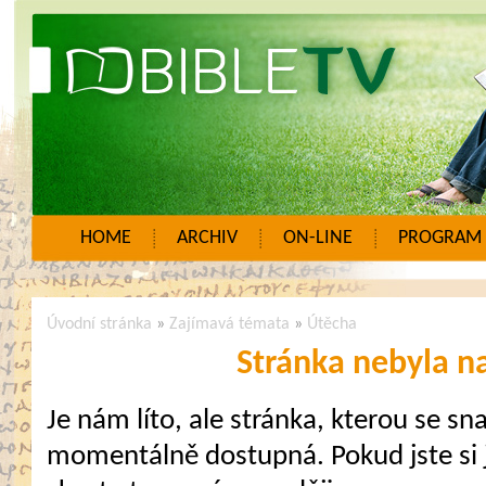
HOME
ARCHIV
ON-LINE
PROGRAM
Úvodní stránka
»
Zajímavá témata
»
Útěcha
Stránka nebyla n
Je nám líto, ale stránka, kterou se sna
momentálně dostupná. Pokud jste si j