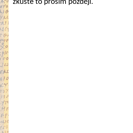
zkuste to prosím později.