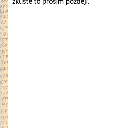
zkuste to prosím později.