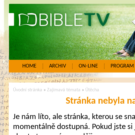
HOME
ARCHIV
ON-LINE
PROGRAM
Úvodní stránka
»
Zajímavá témata
»
Útěcha
Stránka nebyla n
Je nám líto, ale stránka, kterou se sna
momentálně dostupná. Pokud jste si j