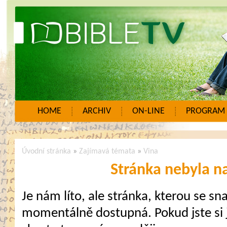
HOME
ARCHIV
ON-LINE
PROGRAM
Úvodní stránka
»
Zajímavá témata
»
Vina
Stránka nebyla n
Je nám líto, ale stránka, kterou se sna
momentálně dostupná. Pokud jste si j