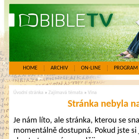
HOME
ARCHIV
ON-LINE
PROGRAM
Úvodní stránka
»
Zajímavá témata
»
Vina
Stránka nebyla n
Je nám líto, ale stránka, kterou se sna
momentálně dostupná. Pokud jste si j