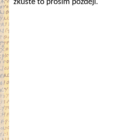
zkuste to prosím později.